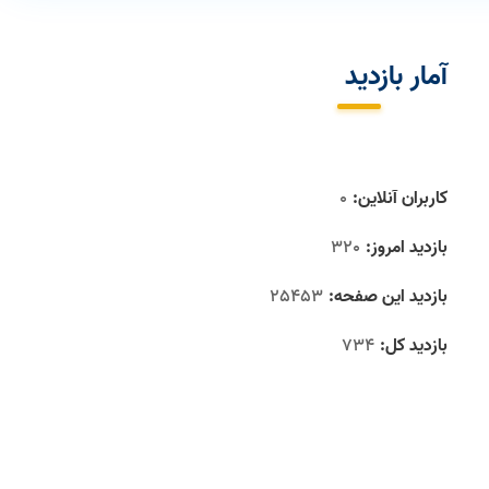
آمار بازديد
کاربران آنلاین:
0
بازدید امروز:
320
بازدید این صفحه:
25453
بازدید‌ کل:
734