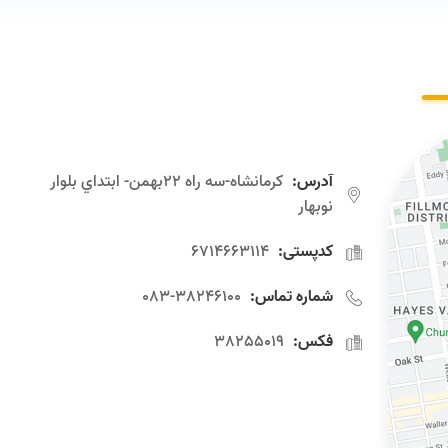
آدرس:
كرمانشاه-سه راه 22بهمن- ابتداي بلوار
نوبهار
کدپستی:
6714663114
شماره تماس:
38246100-083
فکس:
38255019